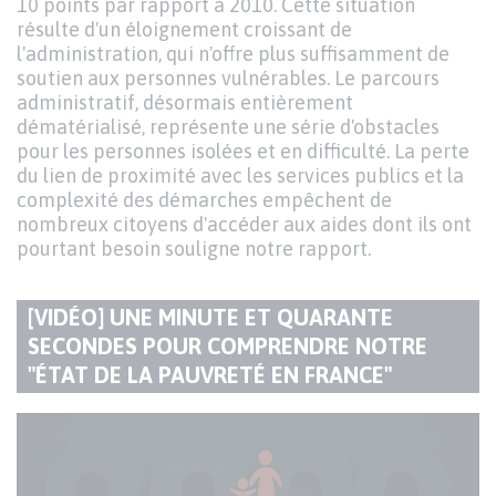
10 points par rapport à 2010. Cette situation
résulte d'un éloignement croissant de
l'administration, qui n'offre plus suffisamment de
soutien aux personnes vulnérables. Le parcours
administratif, désormais entièrement
dématérialisé, représente une série d'obstacles
pour les personnes isolées et en difficulté. La perte
du lien de proximité avec les services publics et la
complexité des démarches empêchent de
nombreux citoyens d'accéder aux aides dont ils ont
pourtant besoin souligne notre rapport.
[VIDÉO] UNE MINUTE ET QUARANTE
SECONDES POUR COMPRENDRE NOTRE
TITRE
"ÉTAT DE LA PAUVRETÉ EN FRANCE"
DU
PARAGRAPHE
Code
Visuel
de
d'aperçu
la
de