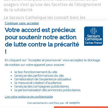
usagers n’est qu’une des facettes de l’éloignement
de la solidarité
Le Secours Catholique les connaît bien, les
accidentés de la vie : 60 % des personnes qu’il
rencontre ont récemment subi un problème de
santé, une séparation, perdu leur emploi... Regarder
à travers leurs lunettes, c’est mesurer à quel point
la promesse de solidarité est tenue – ou non. C’est
tout l’objet de notre rapport 2024.
Face à l’épreuve, le plus dur est de se retrouver seul.
C’est pourtant ce qu’endurent trop souvent les
personnes qui ont le plus besoin de notre solidarité.
Elles se retrouvent seules devant un écran
d’ordinateur qui ne veut rien comprendre à leur
situation, en tentant d’obtenir l’allocation qui leur
est due. Démunies, sans personne pour les guider
dans le dédale des démarches, car la
dématérialisation a réduit comme peau de chagrin
toute possibilité d’aide via un contact humain.