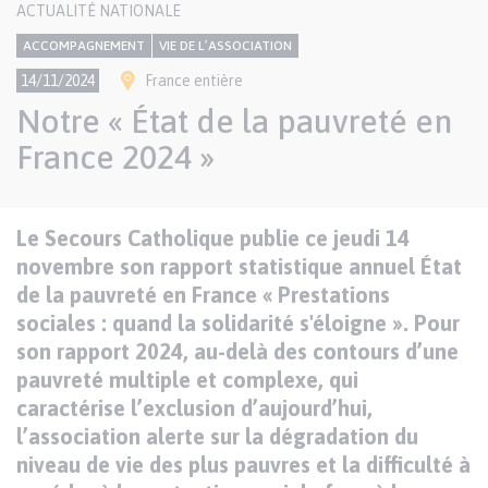
CONTENU
ACTUALITÉ NATIONALE
NATIONAL
Thème
ACCOMPAGNEMENT
VIE DE L’ASSOCIATION
Ville(s)
14/11/2024
France entière
Notre « État de la pauvreté en
France 2024 »
Texte
Le Secours Catholique publie ce jeudi 14
Paragraphes
de
novembre son rapport statistique annuel État
contenu
de la pauvreté en France « Prestations
sociales : quand la solidarité s'éloigne ». Pour
son rapport 2024, au-delà des contours d’une
pauvreté multiple et complexe, qui
caractérise l’exclusion d’aujourd’hui,
l’association alerte sur la dégradation du
niveau de vie des plus pauvres et la difficulté à