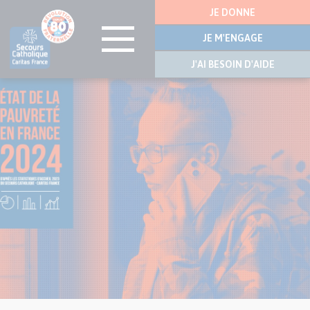
Menu
JE DONNE
latérale
JE M'ENGAGE
J'AI BESOIN D'AIDE
Visuel
Aller
principal
au
de
contenu
l’article
principal