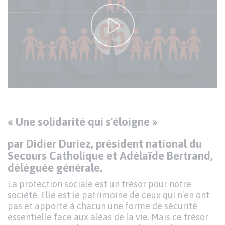
vidéo
la
YouTube
vidéo
Accepter le cookie Youtube
Texte
«
Une solidarité qui s'éloigne
»
par Didier Duriez, président national du
Secours Catholique et Adélaïde Bertrand,
déléguée générale.
La protection sociale est un trésor pour notre
société. Elle est le patrimoine de ceux qui n’en ont
pas et apporte à chacun une forme de sécurité
essentielle face aux aléas de la vie. Mais ce trésor