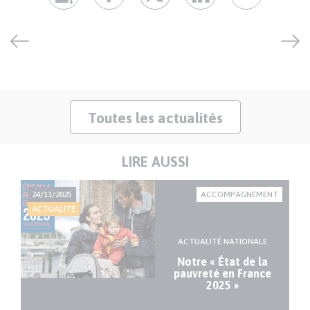
Toutes les actualités
LIRE AUSSI
ION
24/11/2025
ACCOMPAGNEMENT
15
ACTUALITÉ
AC
ACTUALITÉ NATIONALE
en
Notre « État de la
pauvreté en France
e
2025 »
nt