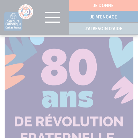
Menu
JE DONNE
latérale
JE M'ENGAGE
J'AI BESOIN D'AIDE
Aller
au
contenu
principal