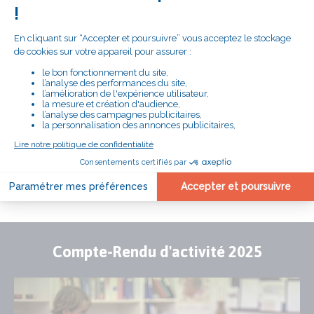
# LE SECOURS CATHOLIQUE
PRÈS DE CHEZ VOUS
DÉLÉGATION DES YVELINES
Adresse
24ter rue du Maréchal Joffre
78000 VERSAILLES
Numéro
01 75 45 88 09
de
téléphone
NOUS CONTACTER
EN SAVOIR PLUS
Compte-Rendu d'activité 2025
Publication
Visuel
de