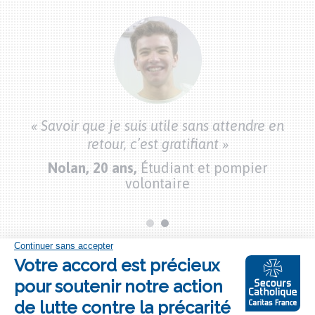
Citations
bénévoles
bon
« 
« Savoir que je suis utile sans attendre en
vec
mo
retour, c’est gratifiant »
Nolan, 20 ans,
Étudiant et pompier
»
volontaire
Bouton
S'engager à nos côtés
"je
m'engage"