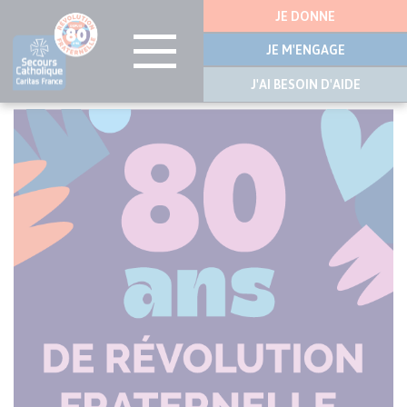
Menu
JE DONNE
latérale
JE M'ENGAGE
J'AI BESOIN D'AIDE
Aller
au
contenu
principal