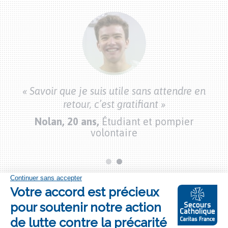
Citations
bénévoles
bon
« 
« Savoir que je suis utile sans attendre en
vec
mo
retour, c’est gratifiant »
Nolan, 20 ans,
Étudiant et pompier
»
volontaire
Bouton
S'engager à nos côtés
"je
m'engage"