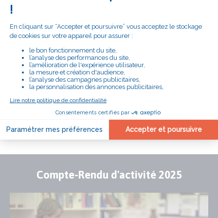
# LE SECOURS CATHOLIQUE
PRÈS DE CHEZ VOUS
DÉLÉGATION DES YVELINES
Adresse
24ter rue du Maréchal Joffre
78000 VERSAILLES
Numéro
01 75 45 88 09
de
téléphone
NOUS CONTACTER
EN SAVOIR PLUS
Compte-Rendu d'activité 2025
Publication
Visuel
de